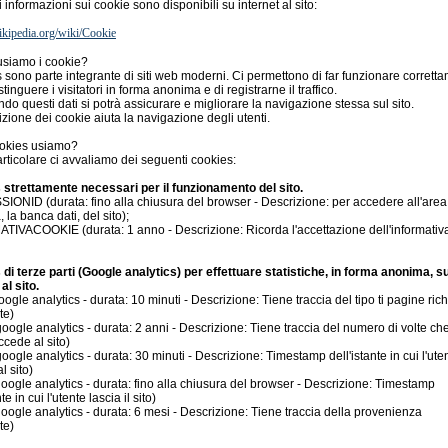
 informazioni sui cookie sono disponibili su internet al sito:
.wikipedia.org/wiki/Cookie
usiamo i cookie?
s sono parte integrante di siti web moderni. Ci permettono di far funzionare corrett
distinguere i visitatori in forma anonima e di registrarne il traffico.
do questi dati si potrà assicurare e migliorare la navigazione stessa sul sito.
izione dei cookie aiuta la navigazione degli utenti.
ookies usiamo?
articolare ci avvaliamo dei seguenti cookies:
strettamente necessari per il funzionamento del sito.
ONID (durata: fino alla chiusura del browser - Descrizione: per accedere all'area
, la banca dati, del sito);
IVACOOKIE (durata: 1 anno - Descrizione: Ricorda l'accettazione dell'informativa
di terze parti (Google analytics) per effettuare statistiche, in forma anonima, su
al sito.
oogle analytics - durata: 10 minuti - Descrizione: Tiene traccia del tipo ti pagine ric
te)
oogle analytics - durata: 2 anni - Descrizione: Tiene traccia del numero di volte ch
ccede al sito)
oogle analytics - durata: 30 minuti - Descrizione: Timestamp dell'istante in cui l'ute
l sito)
oogle analytics - durata: fino alla chiusura del browser - Descrizione: Timestamp
te in cui l'utente lascia il sito)
oogle analytics - durata: 6 mesi - Descrizione: Tiene traccia della provenienza
te)