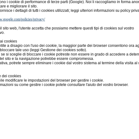
ono i cookie di performance di terze parti (Google). Noi li raccogliamo in forma an
are e migliorare il sito.
rnisce i dettagli di tutti i cookies utilizzati; leggi ulteriori informazioni su policy priv
w.google.com/policies/privacy/
l sito web, l'utente accetta che possiamo mettere questi tipi di cookies sul vostro
vo.
ai cookies
ntite a disagio con l'uso dei cookie, la maggior parte dei browser consentono ora ag
i bloccare tale uso (leggi Gestione dei cookies sotto).
, se si sceglie di bloccare i cookie potreste non essere in grado di accedere a dete
del sito e la navigazione potrebbe essere compromessa.
nativa, potrete sempre eliminare i cookie dal vostro sistema al termine della visita al
 dei cookies
ile modificare le impostazioni del browser per gestire i cookie.
rmazioni su come gestire i cookie potete consultare l'aiuto del vostro browser.