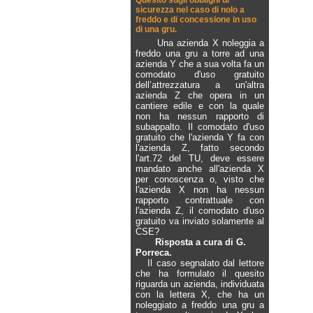
Quesito sugli obblighi di
sicurezza nel caso di nolo a
freddo e di concessione in uso
di una gru.
Una azienda X noleggia a
freddo una gru a torre ad una
azienda Y che a sua volta fa un
comodato d'uso gratuito
dell’attrezzatura a un'altra
azienda Z che opera in un
cantiere edile e con la quale
non ha nessun rapporto di
subappalto. Il comodato d'uso
gratuito che l'azienda Y fa con
l'azienda Z, fatto secondo
l'art.72 del TU, deve essere
mandato anche all'azienda X
per conoscenza o, visto che
l'azienda X non ha nessun
rapporto contrattuale con
l'azienda Z, il comodato d'uso
gratuito va inviato solamente al
CSE?
Risposta a cura di G.
Porreca.
Il caso segnalato dal lettore
che ha formulato il quesito
riguarda un azienda, individuata
con la lettera X, che ha un
noleggiato a freddo una gru a