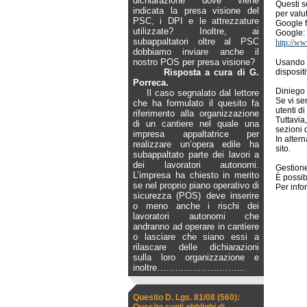
dichiarazione dove viene
Questi s
indicata la presa visione del
per valut
PSC, i DPI e le attrezzature
Google fo
utilizzate? Inoltre, ai
Google:
subappaltatori oltre al PSC
http://ww
dobbiamo inviare anche il
nostro POS per presa visione?
Usando i
Risposta a cura di G.
dispositi
Porreca.
Diniego 
Il caso segnalato dal lettore
Se vi se
che ha formulato il quesito fa
utenti d
riferimento alla organizzazione
Tuttavia
di un cantiere nel quale una
sezioni 
impresa appaltatrice per
In alter
realizzare un’opera edile ha
sito.
subappaltato parte dei lavori a
dei lavoratori autonomi.
Gestione
L’impresa ha chiesto in merito
È possib
se nel proprio piano operativo di
Per info
sicurezza (POS) deve inserire
o meno anche i rischi dei
lavoratori autonomi che
andranno ad operare in cantiere
o lasciare che siano essi a
rilascare delle dichiarazioni
sulla loro organizzazione e
inoltre
………………………...
Quesito D. Lgs. 81/08 (560):