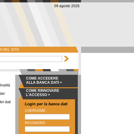
09 agosto 2026
 NEL SITO
COME ACCEDERE
ALLA BANCA DATI >
inalità
COME RINNOVARE
 dei
L'ACCESSO >
dei dati
Login per la banca dati
USERNAME
PASSWORD