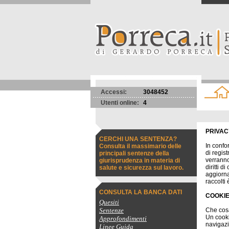
Accessi:
3048452
Utenti online:
4
PRIVAC
CERCHI UNA SENTENZA?
In confo
Consulta il massimario delle
di regis
principali sentenze della
verranno
giurisprudenza in materia di
diritti 
salute e sicurezza sul lavoro.
aggiornar
raccolti
CONSULTA LA BANCA DATI
COOKIE
Quesiti
Sentenze
Che cos
Un cooki
Approfondimenti
navigazi
Linee Guida