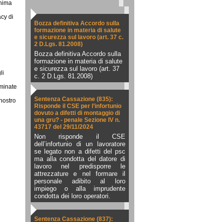
onima
acy di
Bozza definitiva Accordo sulla
formazione in materia di salute
e sicurezza sul lavoro (art. 37 c.
2 D.Lgs. 81.2008)
Bozza definitiva Accordo sulla
formazione in materia di salute
e sicurezza sul lavoro (art. 37
li
c. 2 D.Lgs. 81.2008)
rminate
Sentenza Cassazione (835):
 nostro
Risponde il CSE per l’infortunio
dovuto a difetti di montaggio di
una gru? - penale Sezione IV n.
43717 del 29/11/2024
Non risponde il CSE
dell’infortunio di un lavoratore
se legato non a difetti del psc
ma alla condotta del datore di
lavoro nel predisporre le
attrezzature e nel formare il
personale adibito al loro
impiego o alla imprudente
condotta dei loro operatori.
Sentenza Cassazione (837):