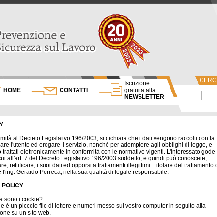
CERCA
Iscrizione
HOME
CONTATTI
gratuita alla
NEWSLETTER
Y
rmità al Decreto Legislativo 196/2003, si dichiara che i dati vengono raccolti con la f
trare l'utente ed erogare il servizio, nonché per adempiere agli obblighi di legge, e
 trattati elettronicamente in conformità con le normative vigenti. L'interessato gode
di cui all'art. 7 del Decreto Legislativo 196/2003 suddetto, e quindi può conoscere,
e, rettificare, i suoi dati ed opporsi a trattamenti illegittimi. Titolare del trattamento 
 è l'ing. Gerardo Porreca, nella sua qualità di legale responsabile.
 POLICY
a sono i cookie?
e è un piccolo file di lettere e numeri messo sul vostro computer in seguito alla
one su un sito web.