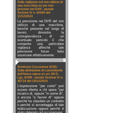
Sulla vigilanza sul non utilizzo di
una macchina se pur non
previsto nel DVR - penale
Sezione IV n. 45400 del
11/12/2024
La previsione nel DVR del non
utilizzo di una macchina,
benché presente nel luogo di
lavoro, dimostra la
consapevolezza di un
eventuale pericolo il che
comporta una particolare
vigilanza affinché tale
previsione fosse fatta
osservare effettivamente.
Sentenza Cassazione (838):
Sulla definizione di committente
dell’intera opera ex art. 89 D.
Lgs. 81/08 - penale Sezione IV n.
46718 del 19/12/2024
L'espressione "per conto" può
essere riferita a chi opera "per
incarico di, oppure "in nome di",
o ancora "a favore di" oppure
perché ha stipulato un contratto
o perché si avvantaggia di tale
realizzazione oppure perché è
stato delegato ad occuparsene.