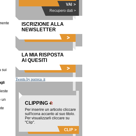
VAI >
Recupero dati >
amente
ISCRIZIONE ALLA
NEWSLETTER
LA MIA RISPOSTA
AI QUESITI
 sui
Tweets by porreca_it
gli
hieste
e un
CLIPPING
nte
Per inserire un articolo cliccare
sull'icona accanto al suo titolo.
Per visualizzarli cliccare su
"Clip".
CLIP >