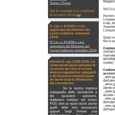
Maggiori
Norme e Prassi
http://it
Per le modalità e le condizioni
di accesso clicca
qui
Perché 
I cookie
il sito, 
D. Lgs. n. 812008 e s.m.i.
Acquisen
aggiornato dal Ministero del
L’acquis
Lavoro (edizione settembre
2024)
Quali c
Noi in p
D. Lgs. n. 812008 e s.m.i.
aggiornato dal Ministero del
Cookies 
Lavoro (edizione settembre 2024)
ASPSESSI
riservata
INFORMAT
Quesito D. Lgs. 81/08 (559): sui
cookie)
contenuti del piano operativo di
sicurezza nel caso in cui una
Cookies 
impresa appaltatrice subappalti
accessi 
a dei lavoratori autonomi parte
_utmt (g
dei lavori avuti in affidamento
dall'uten
dal committente.
_utma (g
utente a
Se la nostra impresa
_utmb (g
subappalta delle lavorazioni a
accede a
dei lavoratori autonomi,
_utmc (g
dobbiamo mettere nel nostro
dell'istan
POS oltre ai nostri rischi anche
_utmz (g
quelli delle loro lavorazioni
dell'uten
oppure fargli firmare una