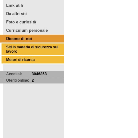
Link utili
Da altri siti
Foto e curiosità
Curriculum personale
Dicono di noi
Siti in materia di sicurezza sul
lavoro
Motori di ricerca
Accessi:
3046853
Utenti online:
2