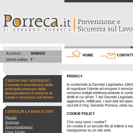
Accessi:
3048432
HOME
CONTATT
Utenti online:
7
PRIVACY
CERCHI UNA SENTENZA?
In conformità al Decreto Legislativo 196/20
Consulta il massimario delle
di registrare l'utente ed erogare il servi
principali sentenze della
verranno trattati elettronicamente in conf
giurisprudenza in materia di
diritti di cui all'art. 7 del Decreto Legis
salute e sicurezza sul lavoro.
aggiornare, rettificare, i suoi dati ed oppor
raccolti è l'ing. Gerardo Porreca, nella su
CONSULTA LA BANCA DATI
COOKIE POLICY
Quesiti
Sentenze
Che cosa sono i cookie?
Un cookie è un piccolo file di lettere e n
Approfondimenti
navigazione su un sito web.
Linee Guida