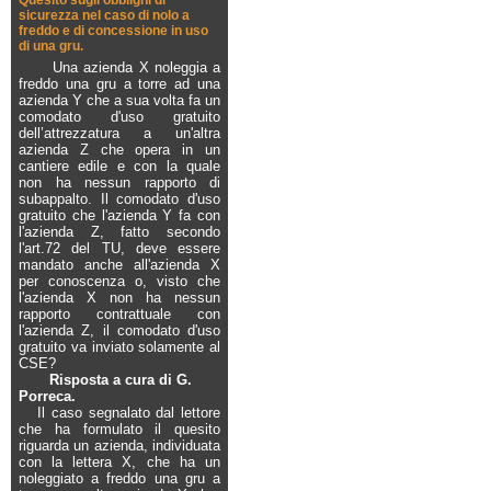
Quesito sugli obblighi di
sicurezza nel caso di nolo a
freddo e di concessione in uso
di una gru.
Una azienda X noleggia a
freddo una gru a torre ad una
azienda Y che a sua volta fa un
comodato d'uso gratuito
dell’attrezzatura a un'altra
azienda Z che opera in un
cantiere edile e con la quale
non ha nessun rapporto di
subappalto. Il comodato d'uso
gratuito che l'azienda Y fa con
l'azienda Z, fatto secondo
l'art.72 del TU, deve essere
mandato anche all'azienda X
per conoscenza o, visto che
l'azienda X non ha nessun
rapporto contrattuale con
l'azienda Z, il comodato d'uso
gratuito va inviato solamente al
CSE?
Risposta a cura di G.
Porreca.
Il caso segnalato dal lettore
che ha formulato il quesito
riguarda un azienda, individuata
con la lettera X, che ha un
noleggiato a freddo una gru a