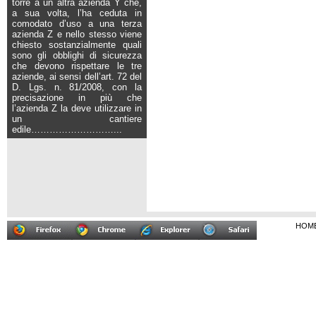
torre a un altra azienda Y che,
a sua volta, l’ha ceduta in
comodato d’uso a una terza
azienda Z e nello stesso viene
chiesto sostanzialmente quali
sono gli obblighi di sicurezza
che devono rispettare le tre
aziende, ai sensi dell’art. 72 del
D. Lgs. n. 81/2008, con la
precisazione in più che
l’azienda Z la deve utilizzare in
un cantiere
edile
………………………...
HOM