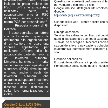
dichiarazione dove viene
Questi sono i cookie di performance di te
indicata la presa visione del
per valutare e migliorare il sito.
PSC, i DPI e le attrezzature
Google fornisce i dettagli di tutti i cookies
utilizzate? Inoltre, ai
Google:
subappaltatori oltre al PSC
http://www.google.com/policies/privacy/
dobbiamo inviare anche il
nostro POS per presa visione?
Usando il sito web, l'utente accetta che p
Risposta a cura di G.
dispositivo.
Porreca.
Diniego ai cookies
Il caso segnalato dal lettore
Se vi sentite a disagio con l'uso dei coo
che ha formulato il quesito fa
utenti di bloccare tale uso (leggi Gestione
riferimento alla organizzazione
Tuttavia, se si sceglie di bloccare i coo
di un cantiere nel quale una
sezioni del sito e la navigazione potre
impresa appaltatrice per
In alternativa, potrete sempre eliminare i 
realizzare un’opera edile ha
sito.
subappaltato parte dei lavori a
dei lavoratori autonomi.
Gestione dei cookies
L’impresa ha chiesto in merito
È possibile modificare le impostazioni del
se nel proprio piano operativo di
Per informazioni su come gestire i cookie 
sicurezza (POS) deve inserire
o meno anche i rischi dei
lavoratori autonomi che
andranno ad operare in cantiere
o lasciare che siano essi a
rilascare delle dichiarazioni
sulla loro organizzazione e
inoltre
………………………...
Quesito D. Lgs. 81/08 (560):