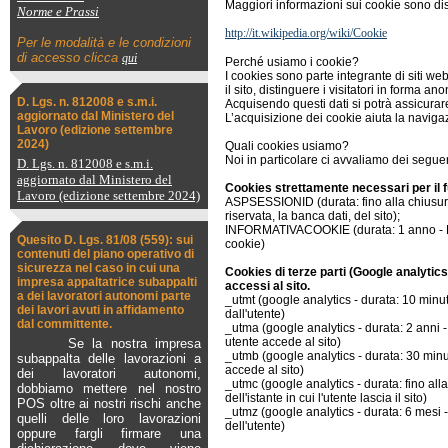
Maggiori informazioni sui cookie sono dispo
Norme e Prassi
http://it.wikipedia.org/wiki/Cookie
Per le modalità e le condizioni
di accesso clicca
qui
Perché usiamo i cookie?
I cookies sono parte integrante di siti w
il sito, distinguere i visitatori in forma ano
D. Lgs. n. 812008 e s.m.i.
Acquisendo questi dati si potrà assicurare
aggiornato dal Ministero del
L’acquisizione dei cookie aiuta la navigaz
Lavoro (edizione settembre
2024)
Quali cookies usiamo?
Noi in particolare ci avvaliamo dei segue
D. Lgs. n. 812008 e s.m.i.
aggiornato dal Ministero del
Cookies strettamente necessari per il 
Lavoro (edizione settembre 2024)
ASPSESSIONID (durata: fino alla chiusura
riservata, la banca dati, del sito);
INFORMATIVACOOKIE (durata: 1 anno - Des
Quesito D. Lgs. 81/08 (559): sui
cookie)
contenuti del piano operativo di
sicurezza nel caso in cui una
Cookies di terze parti (Google analytics
impresa appaltatrice subappalti
accessi al sito.
a dei lavoratori autonomi parte
_utmt (google analytics - durata: 10 minuti
dei lavori avuti in affidamento
dall'utente)
dal committente.
_utma (google analytics - durata: 2 anni 
utente accede al sito)
Se la nostra impresa
_utmb (google analytics - durata: 30 minut
subappalta delle lavorazioni a
accede al sito)
dei lavoratori autonomi,
_utmc (google analytics - durata: fino al
dobbiamo mettere nel nostro
dell'istante in cui l'utente lascia il sito)
POS oltre ai nostri rischi anche
_utmz (google analytics - durata: 6 mesi 
quelli delle loro lavorazioni
dell'utente)
oppure fargli firmare una