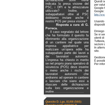
dichiarazione dove viene
Questi s
indicata la presa visione del
per valut
PSC, i DPI e le attrezzature
Google fo
utilizzate? Inoltre, ai
Google:
subappaltatori oltre al PSC
http://ww
dobbiamo inviare anche il
nostro POS per presa visione?
Usando i
Risposta a cura di G.
dispositi
Porreca.
Diniego 
Il caso segnalato dal lettore
Se vi se
che ha formulato il quesito fa
utenti d
riferimento alla organizzazione
Tuttavia
di un cantiere nel quale una
sezioni 
impresa appaltatrice per
In alter
realizzare un’opera edile ha
sito.
subappaltato parte dei lavori a
dei lavoratori autonomi.
Gestione
L’impresa ha chiesto in merito
È possib
se nel proprio piano operativo di
Per info
sicurezza (POS) deve inserire
o meno anche i rischi dei
lavoratori autonomi che
andranno ad operare in cantiere
o lasciare che siano essi a
rilascare delle dichiarazioni
sulla loro organizzazione e
inoltre
………………………...
Quesito D. Lgs. 81/08 (560):