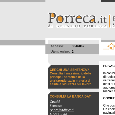
Accessi:
3046862
Utenti online:
2
PRIVAC
CERCHI UNA SENTENZA?
In confo
Consulta il massimario delle
di regis
principali sentenze della
verranno
giurisprudenza in materia di
diritti 
salute e sicurezza sul lavoro.
aggiornar
raccolti
CONSULTA LA BANCA DATI
COOKIE
Quesiti
Sentenze
Che cos
Un cooki
Approfondimenti
navigazi
Linee Guida