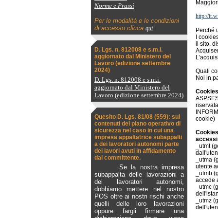
Maggiori
Norme e Prassi
http://it
Per le modalità e le condizioni
di accesso clicca
qui
Perché 
I cookie
il sito, 
D. Lgs. n. 812008 e s.m.i.
Acquisen
aggiornato dal Ministero del
L’acquis
Lavoro (edizione settembre
2024)
Quali c
Noi in p
D. Lgs. n. 812008 e s.m.i.
aggiornato dal Ministero del
Cookies 
Lavoro (edizione settembre 2024)
ASPSESSI
riservata
INFORMAT
Quesito D. Lgs. 81/08 (559): sui
cookie)
contenuti del piano operativo di
sicurezza nel caso in cui una
Cookies 
impresa appaltatrice subappalti
accessi 
a dei lavoratori autonomi parte
_utmt (g
dei lavori avuti in affidamento
dall'uten
dal committente.
_utma (g
utente a
Se la nostra impresa
_utmb (g
subappalta delle lavorazioni a
accede a
dei lavoratori autonomi,
_utmc (g
dobbiamo mettere nel nostro
dell'istan
POS oltre ai nostri rischi anche
_utmz (g
quelli delle loro lavorazioni
dell'uten
oppure fargli firmare una