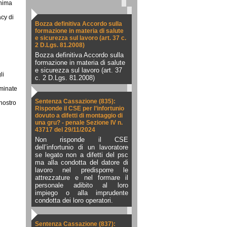
onima
acy di
Bozza definitiva Accordo sulla
formazione in materia di salute
e sicurezza sul lavoro (art. 37 c.
2 D.Lgs. 81.2008)
Bozza definitiva Accordo sulla
formazione in materia di salute
e sicurezza sul lavoro (art. 37
li
c. 2 D.Lgs. 81.2008)
rminate
Sentenza Cassazione (835):
 nostro
Risponde il CSE per l’infortunio
dovuto a difetti di montaggio di
una gru? - penale Sezione IV n.
43717 del 29/11/2024
Non risponde il CSE
dell’infortunio di un lavoratore
se legato non a difetti del psc
ma alla condotta del datore di
lavoro nel predisporre le
attrezzature e nel formare il
personale adibito al loro
impiego o alla imprudente
condotta dei loro operatori.
Sentenza Cassazione (837):