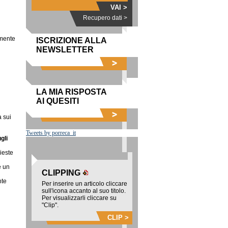
VAI >
Recupero dati >
amente
ISCRIZIONE ALLA
NEWSLETTER
LA MIA RISPOSTA
AI QUESITI
 sui
Tweets by porreca_it
gli
hieste
e un
CLIPPING
nte
Per inserire un articolo cliccare
sull'icona accanto al suo titolo.
Per visualizzarli cliccare su
"Clip".
CLIP >