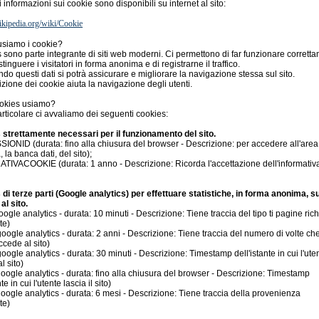
 informazioni sui cookie sono disponibili su internet al sito:
.wikipedia.org/wiki/Cookie
usiamo i cookie?
s sono parte integrante di siti web moderni. Ci permettono di far funzionare corrett
distinguere i visitatori in forma anonima e di registrarne il traffico.
do questi dati si potrà assicurare e migliorare la navigazione stessa sul sito.
izione dei cookie aiuta la navigazione degli utenti.
ookies usiamo?
articolare ci avvaliamo dei seguenti cookies:
strettamente necessari per il funzionamento del sito.
ONID (durata: fino alla chiusura del browser - Descrizione: per accedere all'area
, la banca dati, del sito);
IVACOOKIE (durata: 1 anno - Descrizione: Ricorda l'accettazione dell'informativa
di terze parti (Google analytics) per effettuare statistiche, in forma anonima, su
al sito.
oogle analytics - durata: 10 minuti - Descrizione: Tiene traccia del tipo ti pagine ric
te)
oogle analytics - durata: 2 anni - Descrizione: Tiene traccia del numero di volte ch
ccede al sito)
oogle analytics - durata: 30 minuti - Descrizione: Timestamp dell'istante in cui l'ute
l sito)
oogle analytics - durata: fino alla chiusura del browser - Descrizione: Timestamp
te in cui l'utente lascia il sito)
oogle analytics - durata: 6 mesi - Descrizione: Tiene traccia della provenienza
te)