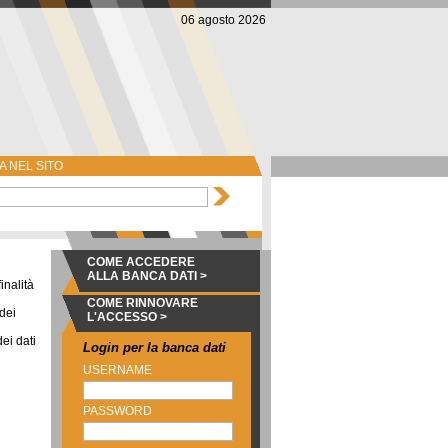
06 agosto 2026
 NEL SITO
COME ACCEDERE
ALLA BANCA DATI >
inalità
COME RINNOVARE
 dei
L'ACCESSO >
dei dati
Login per la banca dati
USERNAME
PASSWORD