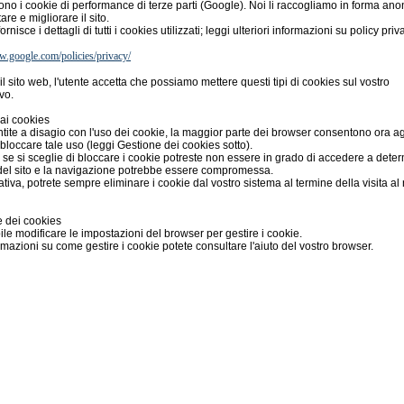
ono i cookie di performance di terze parti (Google). Noi li raccogliamo in forma an
are e migliorare il sito.
rnisce i dettagli di tutti i cookies utilizzati; leggi ulteriori informazioni su policy priv
w.google.com/policies/privacy/
l sito web, l'utente accetta che possiamo mettere questi tipi di cookies sul vostro
vo.
ai cookies
ntite a disagio con l'uso dei cookie, la maggior parte dei browser consentono ora ag
i bloccare tale uso (leggi Gestione dei cookies sotto).
, se si sceglie di bloccare i cookie potreste non essere in grado di accedere a dete
del sito e la navigazione potrebbe essere compromessa.
nativa, potrete sempre eliminare i cookie dal vostro sistema al termine della visita al
 dei cookies
ile modificare le impostazioni del browser per gestire i cookie.
rmazioni su come gestire i cookie potete consultare l'aiuto del vostro browser.