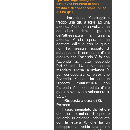
Quesito sugli obblighi di
sicurezza nel caso di nolo a
freddo e di concessione in uso
di una gru.
Una azienda X noleggia a
freddo una gru a torre ad una
azienda Y che a sua volta fa un
comodato d'uso gratuito
dell’attrezzatura a un'altra
azienda Z che opera in un
cantiere edile e con la quale
non ha nessun rapporto di
subappalto. Il comodato d'uso
gratuito che l'azienda Y fa con
l'azienda Z, fatto secondo
l'art.72 del TU, deve essere
mandato anche all'azienda X
per conoscenza o, visto che
l'azienda X non ha nessun
rapporto contrattuale con
l'azienda Z, il comodato d'uso
gratuito va inviato solamente al
CSE?
Risposta a cura di G.
Porreca.
Il caso segnalato dal lettore
che ha formulato il quesito
riguarda un azienda, individuata
con la lettera X, che ha un
noleggiato a freddo una gru a