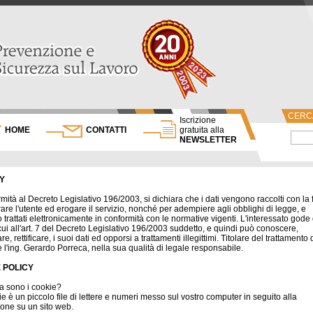
CERCA
Iscrizione
HOME
CONTATTI
gratuita alla
NEWSLETTER
Y
rmità al Decreto Legislativo 196/2003, si dichiara che i dati vengono raccolti con la f
trare l'utente ed erogare il servizio, nonché per adempiere agli obblighi di legge, e
 trattati elettronicamente in conformità con le normative vigenti. L'interessato gode
di cui all'art. 7 del Decreto Legislativo 196/2003 suddetto, e quindi può conoscere,
e, rettificare, i suoi dati ed opporsi a trattamenti illegittimi. Titolare del trattamento 
 è l'ing. Gerardo Porreca, nella sua qualità di legale responsabile.
 POLICY
a sono i cookie?
e è un piccolo file di lettere e numeri messo sul vostro computer in seguito alla
one su un sito web.