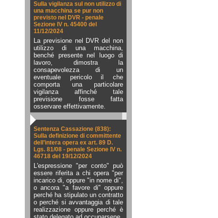
Sulla vigilanza sul non utilizzo di
una macchina se pur non
previsto nel DVR - penale
Sezione IV n. 45400 del
11/12/2024
La previsione nel DVR del non
utilizzo di una macchina,
benché presente nel luogo di
lavoro, dimostra la
consapevolezza di un
eventuale pericolo il che
comporta una particolare
vigilanza affinché tale
previsione fosse fatta
osservare effettivamente.
Sentenza Cassazione (838):
Sulla definizione di committente
dell’intera opera ex art. 89 D.
Lgs. 81/08 - penale Sezione IV n.
46718 del 19/12/2024
L'espressione "per conto" può
essere riferita a chi opera "per
incarico di, oppure "in nome di",
o ancora "a favore di" oppure
perché ha stipulato un contratto
o perché si avvantaggia di tale
realizzazione oppure perché è
stato delegato ad occuparsene.