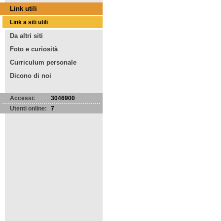
Link utili
Link a siti utili
Da altri siti
Foto e curiosità
Curriculum personale
Dicono di noi
Accessi:
3046900
Utenti online:
7