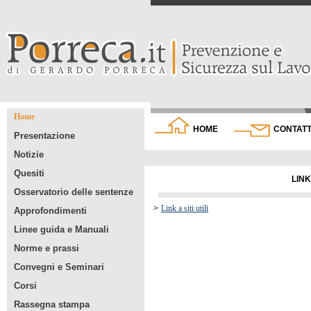
Home
HOME
CONTATT
Presentazione
Notizie
Quesiti
LINK A SITI 
Osservatorio delle sentenze
>
Link a siti utili
Approfondimenti
Linee guida e Manuali
Norme e prassi
Convegni e Seminari
Corsi
Rassegna stampa