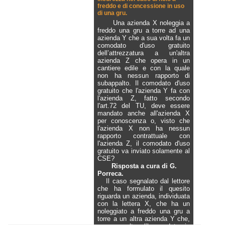
freddo e di concessione in uso
di una gru.
Una azienda X noleggia a
freddo una gru a torre ad una
azienda Y che a sua volta fa un
comodato d'uso gratuito
dell’attrezzatura a un'altra
azienda Z che opera in un
cantiere edile e con la quale
non ha nessun rapporto di
subappalto. Il comodato d'uso
gratuito che l'azienda Y fa con
l'azienda Z, fatto secondo
l'art.72 del TU, deve essere
mandato anche all'azienda X
per conoscenza o, visto che
l'azienda X non ha nessun
rapporto contrattuale con
l'azienda Z, il comodato d'uso
gratuito va inviato solamente al
CSE?
Risposta a cura di G.
Porreca.
Il caso segnalato dal lettore
che ha formulato il quesito
riguarda un azienda, individuata
con la lettera X, che ha un
noleggiato a freddo una gru a
torre a un altra azienda Y che,