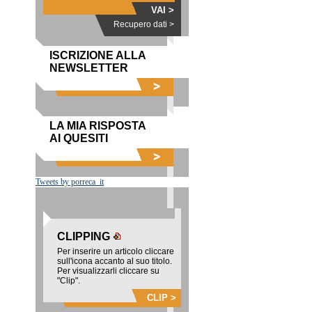
VAI >
Recupero dati >
ISCRIZIONE ALLA
NEWSLETTER
LA MIA RISPOSTA
AI QUESITI
Tweets by porreca_it
CLIPPING
Per inserire un articolo cliccare
sull'icona accanto al suo titolo.
Per visualizzarli cliccare su
"Clip".
CLIP >