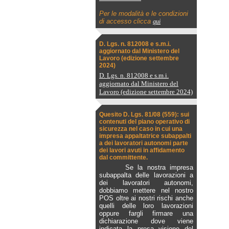
Per le modalità e le condizioni
di accesso clicca
qui
D. Lgs. n. 812008 e s.m.i.
aggiornato dal Ministero del
Lavoro (edizione settembre
2024)
D. Lgs. n. 812008 e s.m.i.
aggiornato dal Ministero del
Lavoro (edizione settembre 2024)
Quesito D. Lgs. 81/08 (559): sui
contenuti del piano operativo di
sicurezza nel caso in cui una
impresa appaltatrice subappalti
a dei lavoratori autonomi parte
dei lavori avuti in affidamento
dal committente.
Se la nostra impresa
subappalta delle lavorazioni a
dei lavoratori autonomi,
dobbiamo mettere nel nostro
POS oltre ai nostri rischi anche
quelli delle loro lavorazioni
oppure fargli firmare una
dichiarazione dove viene
indicata la presa visione del