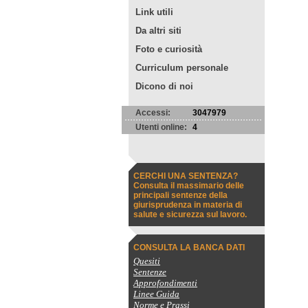
Link utili
Da altri siti
Foto e curiosità
Curriculum personale
Dicono di noi
Accessi:
3047979
Utenti online:
4
CERCHI UNA SENTENZA?
Consulta il massimario delle
principali sentenze della
giurisprudenza in materia di
salute e sicurezza sul lavoro.
CONSULTA LA BANCA DATI
Quesiti
Sentenze
Approfondimenti
Linee Guida
Norme e Prassi