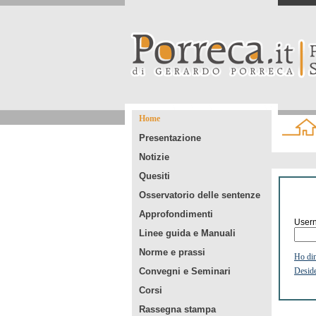
Home
Presentazione
Notizie
Quesiti
Osservatorio delle sentenze
Approfondimenti
User
Linee guida e Manuali
Norme e prassi
Ho dim
Convegni e Seminari
Deside
Corsi
Rassegna stampa