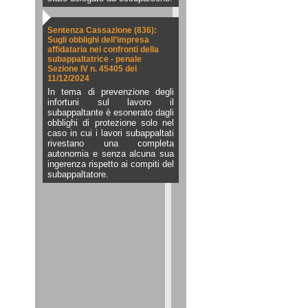
Sentenza Cassazione (836):
Sugli obblighi dell’impresa
affidataria nei confronti della
subappaltatrice - penale
Sezione IV n. 45405 del
11/12/2024
In tema di prevenzione degli
infortuni sul lavoro il
subappaltante è esonerato dagli
obblighi di protezione solo nel
caso in cui i lavori subappaltati
rivestano una completa
autonomia e senza alcuna sua
ingerenza rispetto ai compiti del
subappaltatore.