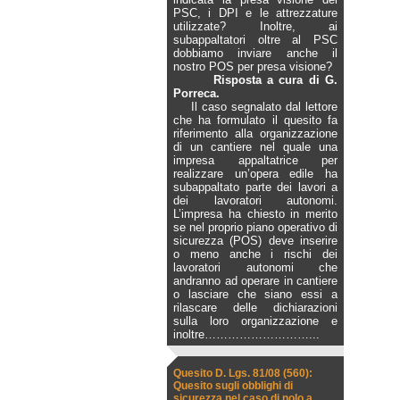
PSC, i DPI e le attrezzature
utilizzate? Inoltre, ai
subappaltatori oltre al PSC
dobbiamo inviare anche il
nostro POS per presa visione?
Risposta a cura di G.
Porreca.
Il caso segnalato dal lettore
che ha formulato il quesito fa
riferimento alla organizzazione
di un cantiere nel quale una
impresa appaltatrice per
realizzare un’opera edile ha
subappaltato parte dei lavori a
dei lavoratori autonomi.
L’impresa ha chiesto in merito
se nel proprio piano operativo di
sicurezza (POS) deve inserire
o meno anche i rischi dei
lavoratori autonomi che
andranno ad operare in cantiere
o lasciare che siano essi a
rilascare delle dichiarazioni
sulla loro organizzazione e
inoltre
………………………...
Quesito D. Lgs. 81/08 (560):
Quesito sugli obblighi di
sicurezza nel caso di nolo a