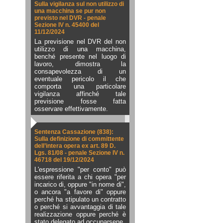
Sulla vigilanza sul non utilizzo di
una macchina se pur non
previsto nel DVR - penale
Sezione IV n. 45400 del
11/12/2024
La previsione nel DVR del non
utilizzo di una macchina,
benché presente nel luogo di
lavoro, dimostra la
consapevolezza di un
eventuale pericolo il che
comporta una particolare
vigilanza affinché tale
previsione fosse fatta
osservare effettivamente.
Sentenza Cassazione (838):
Sulla definizione di committente
dell’intera opera ex art. 89 D.
Lgs. 81/08 - penale Sezione IV n.
46718 del 19/12/2024
L'espressione "per conto" può
essere riferita a chi opera "per
incarico di, oppure "in nome di",
o ancora "a favore di" oppure
perché ha stipulato un contratto
o perché si avvantaggia di tale
realizzazione oppure perché è
stato delegato ad occuparsene.