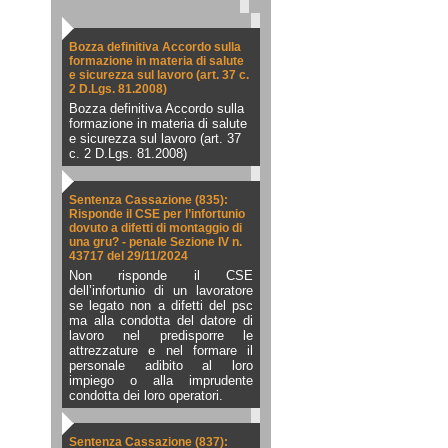
Bozza definitiva Accordo sulla
formazione in materia di salute
e sicurezza sul lavoro (art. 37 c.
2 D.Lgs. 81.2008)
Bozza definitiva Accordo sulla
formazione in materia di salute
e sicurezza sul lavoro (art. 37
c. 2 D.Lgs. 81.2008)
Sentenza Cassazione (835):
Risponde il CSE per l’infortunio
dovuto a difetti di montaggio di
una gru? - penale Sezione IV n.
43717 del 29/11/2024
Non risponde il CSE
dell’infortunio di un lavoratore
se legato non a difetti del psc
ma alla condotta del datore di
lavoro nel predisporre le
attrezzature e nel formare il
personale adibito al loro
impiego o alla imprudente
condotta dei loro operatori.
Sentenza Cassazione (837):