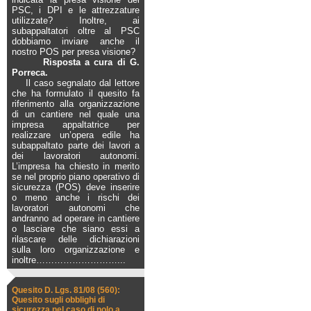
PSC, i DPI e le attrezzature
utilizzate? Inoltre, ai
subappaltatori oltre al PSC
dobbiamo inviare anche il
nostro POS per presa visione?
Risposta a cura di G.
Porreca.
Il caso segnalato dal lettore
che ha formulato il quesito fa
riferimento alla organizzazione
di un cantiere nel quale una
impresa appaltatrice per
realizzare un’opera edile ha
subappaltato parte dei lavori a
dei lavoratori autonomi.
L’impresa ha chiesto in merito
se nel proprio piano operativo di
sicurezza (POS) deve inserire
o meno anche i rischi dei
lavoratori autonomi che
andranno ad operare in cantiere
o lasciare che siano essi a
rilascare delle dichiarazioni
sulla loro organizzazione e
inoltre
………………………...
Quesito D. Lgs. 81/08 (560):
Quesito sugli obblighi di
sicurezza nel caso di nolo a