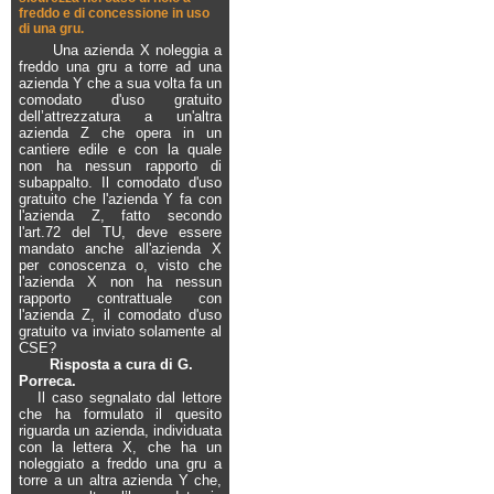
freddo e di concessione in uso
di una gru.
Una azienda X noleggia a
freddo una gru a torre ad una
azienda Y che a sua volta fa un
comodato d'uso gratuito
dell’attrezzatura a un'altra
azienda Z che opera in un
cantiere edile e con la quale
non ha nessun rapporto di
subappalto. Il comodato d'uso
gratuito che l'azienda Y fa con
l'azienda Z, fatto secondo
l'art.72 del TU, deve essere
mandato anche all'azienda X
per conoscenza o, visto che
l'azienda X non ha nessun
rapporto contrattuale con
l'azienda Z, il comodato d'uso
gratuito va inviato solamente al
CSE?
Risposta a cura di G.
Porreca.
Il caso segnalato dal lettore
che ha formulato il quesito
riguarda un azienda, individuata
con la lettera X, che ha un
noleggiato a freddo una gru a
torre a un altra azienda Y che,