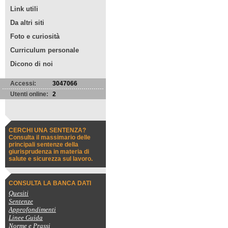
Link utili
Da altri siti
Foto e curiosità
Curriculum personale
Dicono di noi
Accessi:
3047066
Utenti online:
2
CERCHI UNA SENTENZA?
Consulta il massimario delle
principali sentenze della
giurisprudenza in materia di
salute e sicurezza sul lavoro.
CONSULTA LA BANCA DATI
Quesiti
Sentenze
Approfondimenti
Linee Guida
Norme e Prassi