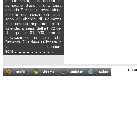
a sua volta, l’ha ceduta in
comodato d’uso a una terza
azienda Z e nello stesso viene
chiesto sostanzialmente quali
sono gli obblighi di sicurezza
che devono rispettare le tre
aziende, ai sensi dell’art. 72 del
D. Lgs. n. 81/2008, con la
precisazione in più che
l’azienda Z la deve utilizzare in
un cantiere
edile
………………………...
HOM