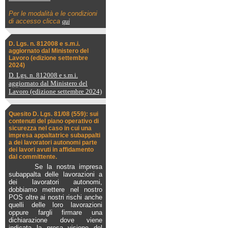
Per le modalità e le condizioni
di accesso clicca
qui
D. Lgs. n. 812008 e s.m.i.
aggiornato dal Ministero del
Lavoro (edizione settembre
2024)
D. Lgs. n. 812008 e s.m.i.
aggiornato dal Ministero del
Lavoro (edizione settembre 2024)
Quesito D. Lgs. 81/08 (559): sui
contenuti del piano operativo di
sicurezza nel caso in cui una
impresa appaltatrice subappalti
a dei lavoratori autonomi parte
dei lavori avuti in affidamento
dal committente.
Se la nostra impresa
subappalta delle lavorazioni a
dei lavoratori autonomi,
dobbiamo mettere nel nostro
POS oltre ai nostri rischi anche
quelli delle loro lavorazioni
oppure fargli firmare una
dichiarazione dove viene
indicata la presa visione del