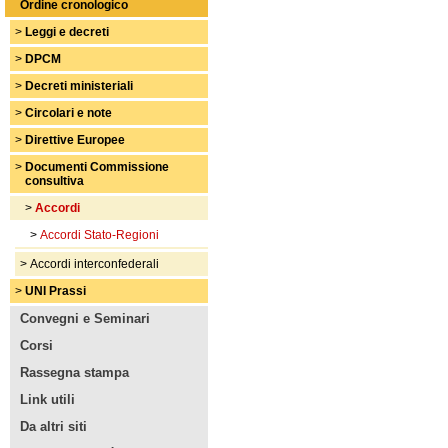
Ordine cronologico
>
Leggi e decreti
>
DPCM
>
Decreti ministeriali
>
Circolari e note
>
Direttive Europee
>
Documenti Commissione
consultiva
>
Accordi
>
Accordi Stato-Regioni
>
Accordi interconfederali
>
UNI Prassi
Convegni e Seminari
Corsi
Rassegna stampa
Link utili
Da altri siti