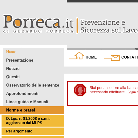
Home
HOME
CONTATT
Presentazione
Notizie
Quesiti
Osservatorio delle sentenze
Stai per accedere alla banca 
necessario effettuare il
login
Approfondimenti
Linee guida e Manuali
Norme e prassi
D. Lgs. n. 81/2008 e s.m.i.
aggiornato dal MLPS
Per argomento