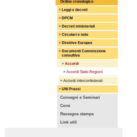
Ordine cronologico
>
Leggi e decreti
>
DPCM
>
Decreti ministeriali
>
Circolari e note
>
Direttive Europee
>
Documenti Commissione
consultiva
>
Accordi
>
Accordi Stato-Regioni
>
Accordi interconfederali
>
UNI Prassi
Convegni e Seminari
Corsi
Rassegna stampa
Link utili
Da altri siti