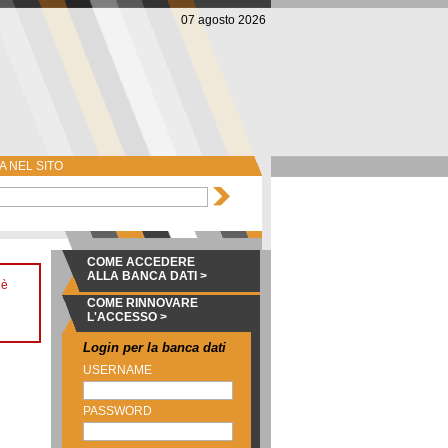
07 agosto 2026
 NEL SITO
COME ACCEDERE
ALLA BANCA DATI >
 è
COME RINNOVARE
L'ACCESSO >
Login per la banca dati
USERNAME
PASSWORD