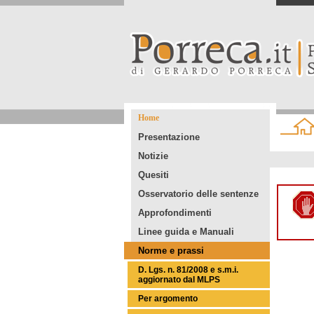
Home
Presentazione
Notizie
Quesiti
Osservatorio delle sentenze
Approfondimenti
Linee guida e Manuali
Norme e prassi
D. Lgs. n. 81/2008 e s.m.i.
aggiornato dal MLPS
Per argomento