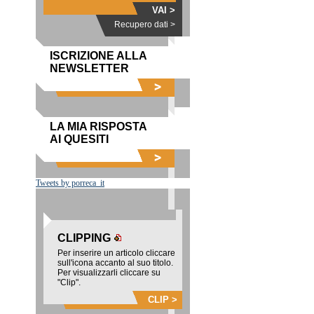
VAI >
Recupero dati >
ISCRIZIONE ALLA
NEWSLETTER
LA MIA RISPOSTA
AI QUESITI
Tweets by porreca_it
CLIPPING
Per inserire un articolo cliccare
sull'icona accanto al suo titolo.
Per visualizzarli cliccare su
"Clip".
CLIP >