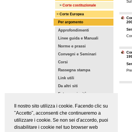
Sul
>
Corte costituzionale
>
Corte Europea
Cor
Per argomento
200
Sen
Approfondimenti
Com
Linee guida e Manuali
Norme e prassi
Cor
Convegni e Seminari
199
Corsi
Sen
Rassegna stampa
Pre
Link utili
Da altri siti
Foto e curiosità
Curriculum personale
Il nostro sito utilizza i cookie. Facendo clic su
Dicono di noi
"Accetto", acconsenti che continueremo a
utilizzare i cookie. Se non sei d'accordo, puoi
Accessi:
3046795
disabilitare i cookie nel tuo browser web
Utenti online:
3