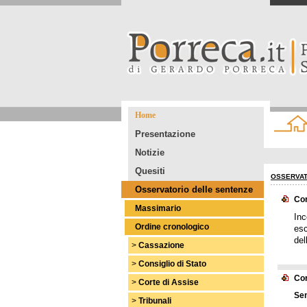
Home
Presentazione
Notizie
Quesiti
OSSERVAT
Osservatorio delle sentenze
Cor
Massimario
Inc
Ordine cronologico
esc
del
>
Cassazione
>
Consiglio di Stato
Cor
>
Corte di Assise
Sen
>
Tribunali