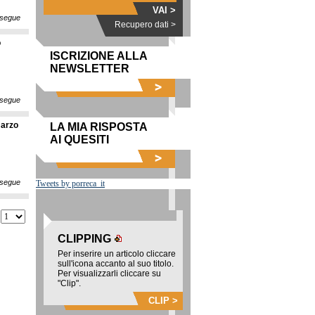
VAI >
segue
Recupero dati >
o
ISCRIZIONE ALLA
NEWSLETTER
segue
marzo
LA MIA RISPOSTA
AI QUESITI
segue
Tweets by porreca_it
CLIPPING
Per inserire un articolo cliccare
sull'icona accanto al suo titolo.
Per visualizzarli cliccare su
"Clip".
CLIP >