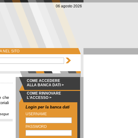
06 agosto 2026
 NEL SITO
COME ACCEDERE
ALLA BANCA DATI >
COME RINNOVARE
te che
L'ACCESSO >
riali
Login per la banca dati
USERNAME
segue
PASSWORD