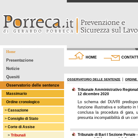
Home
HOME
CONTATT
Presentazione
Notizie
Quesiti
|
OSSERVATORIO DELLE SENTENZE
ORDINE
Osservatorio delle sentenze
Tribunale Amministrativo Regionale
Massimario
12 dicembre 2020
Lo schema del DUVRI predispos
Ordine cronologico
funzione illustrativa e soltanto i
>
Cassazione
conclusa la procedura di gara, u
presunta incompatibilità di un com
>
Consiglio di Stato
>
Corte di Assise
Tribunale di Bari I Sezione Penale
>
Tribunali