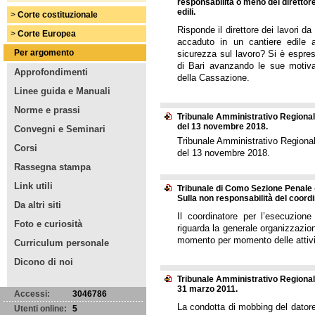
responsabilità o meno del direttore 
edili.
>
Corte costituzionale
Risponde il direttore dei lavori da
>
Corte Europea
accaduto in un cantiere edile 
Per argomento
sicurezza sul lavoro? Si è espres
di Bari avanzando le sue motivaz
Approfondimenti
della Cassazione.
Linee guida e Manuali
Norme e prassi
Tribunale Amministrativo Regionale
del 13 novembre 2018.
Convegni e Seminari
Tribunale Amministrativo Regional
Corsi
del 13 novembre 2018.
Rassegna stampa
Link utili
Tribunale di Como Sezione Penale -
Sulla non responsabilità del coordin
Da altri siti
Il coordinatore per l’esecuzione
Foto e curiosità
riguarda la generale organizzazion
momento per momento delle attivit
Curriculum personale
Dicono di noi
Tribunale Amministrativo Regionale
31 marzo 2011.
Accessi:
3046786
La condotta di mobbing del datore
Utenti online:
5