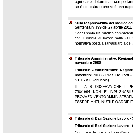
ogni caso determinati comportam
se è dimostrato che vi è una ragi
Sulla responsabilità del medico co
Sentenza n. 399 del 27 aprile 2011 -
Condannato un medico competente p
con il datore di lavoro nella valut
normativa posta a salvaguardia della
Tribunale Amministrativo Regionale 
novembre 2008
Tribunale Amministrativo Regiona
novembre 2008 - Pres. De Zotti - R
S.P.I.S.A.L. (omissis).
IL T. A. R. OSSERVA CHE IL 
758/1994 NON E’ IMPUGNABI
PROVVEDIMENTO AMMINISTRATI
ESSERE, ANZI, INUTILE O ADDIR
Tribunale di Bari Sezione Lavoro -
Tribunale di Bari Sezione Lavoro -
Congruità dei prezzi a base d'asta