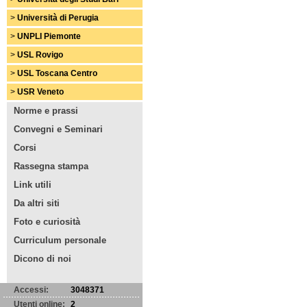
>
Università di Perugia
>
UNPLI Piemonte
>
USL Rovigo
>
USL Toscana Centro
>
USR Veneto
Norme e prassi
Convegni e Seminari
Corsi
Rassegna stampa
Link utili
Da altri siti
Foto e curiosità
Curriculum personale
Dicono di noi
Accessi:
3048371
Utenti online:
2