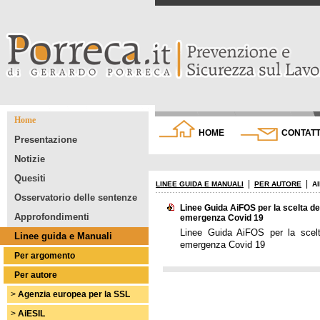
Home
HOME
CONTATT
Presentazione
Notizie
Quesiti
|
|
LINEE GUIDA E MANUALI
PER AUTORE
A
Osservatorio delle sentenze
Linee Guida AiFOS per la scelta dei 
Approfondimenti
emergenza Covid 19
Linee Guida AiFOS per la scelta
Linee guida e Manuali
emergenza Covid 19
Per argomento
Per autore
>
Agenzia europea per la SSL
>
AiESIL