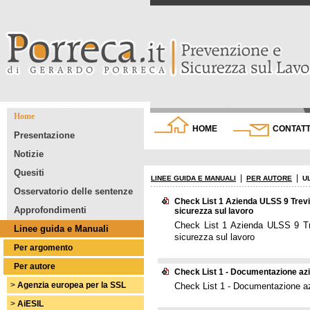
Home
HOME
CONTATT
Presentazione
Notizie
Quesiti
|
|
LINEE GUIDA E MANUALI
PER AUTORE
U
Osservatorio delle sentenze
Check List 1 Azienda ULSS 9 Trevi
Approfondimenti
sicurezza sul lavoro
Check List 1 Azienda ULSS 9 Tre
Linee guida e Manuali
sicurezza sul lavoro
Per argomento
Per autore
Check List 1 - Documentazione azie
>
Agenzia europea per la SSL
Check List 1 - Documentazione azi
>
AiESIL