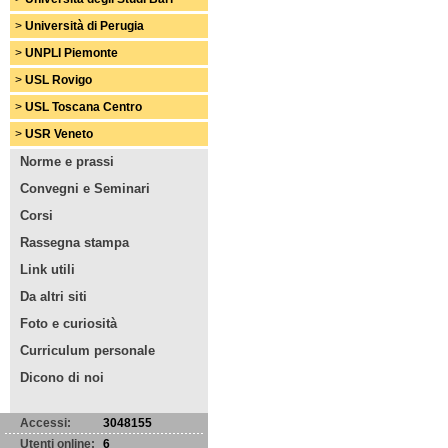
>
Università di Perugia
>
UNPLI Piemonte
>
USL Rovigo
>
USL Toscana Centro
>
USR Veneto
Norme e prassi
Convegni e Seminari
Corsi
Rassegna stampa
Link utili
Da altri siti
Foto e curiosità
Curriculum personale
Dicono di noi
Accessi:
3048155
Utenti online:
6