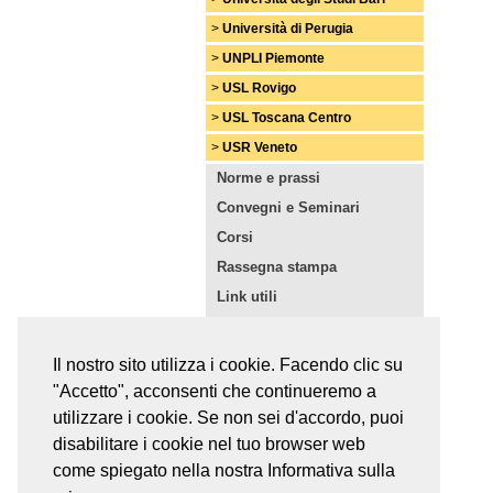
>
Università di Perugia
>
UNPLI Piemonte
>
USL Rovigo
>
USL Toscana Centro
>
USR Veneto
Norme e prassi
Convegni e Seminari
Corsi
Rassegna stampa
Link utili
Da altri siti
Foto e curiosità
Il nostro sito utilizza i cookie. Facendo clic su
Curriculum personale
"Accetto", acconsenti che continueremo a
Dicono di noi
utilizzare i cookie. Se non sei d'accordo, puoi
disabilitare i cookie nel tuo browser web
Accessi:
3047172
come spiegato nella nostra Informativa sulla
Utenti online:
3