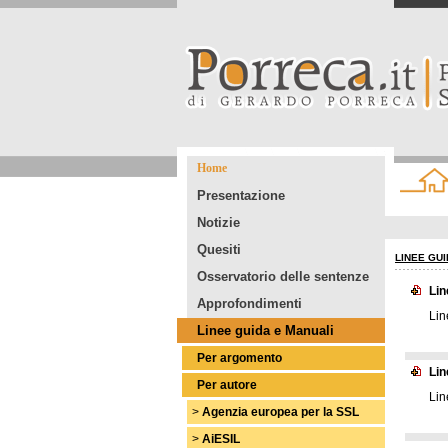
Home
Presentazione
Notizie
Quesiti
LINEE GUI
Osservatorio delle sentenze
Lin
Approfondimenti
Lin
Linee guida e Manuali
Per argomento
Lin
Per autore
Lin
>
Agenzia europea per la SSL
>
AiESIL