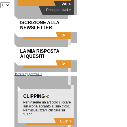
VAI >
Recupero dati >
ISCRIZIONE ALLA
NEWSLETTER
LA MIA RISPOSTA
AI QUESITI
Tweets by porreca_it
CLIPPING
Per inserire un articolo cliccare
sull'icona accanto al suo titolo.
Per visualizzarli cliccare su
"Clip".
CLIP >