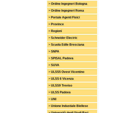
>
Ordine Ingegneri Bologna
>
Ordine Ingegneri Roma
>
Portale Agenti Fisici
>
Province
>
Regioni
>
Schneider Electric
>
Scuola Edile Bresciana
>
SNPA
>
SPISAL Padova
>
SUVA
>
ULSS5 Ovest Vicentino
>
ULSS 6 Vicenza
>
ULSS9 Treviso
>
ULSS Padova
>
UNI
>
Unione Industiale Biellese
>
Università degli Studi Bari