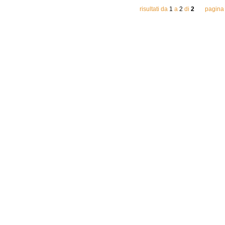
risultati da
1
a
2
di
2
pagina