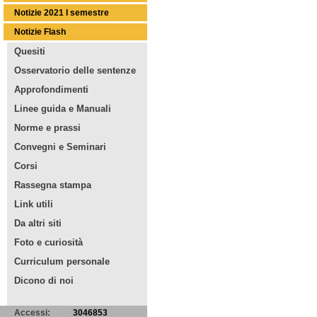
Notizie 2021 I semestre
Notizie Flash
Quesiti
Osservatorio delle sentenze
Approfondimenti
Linee guida e Manuali
Norme e prassi
Convegni e Seminari
Corsi
Rassegna stampa
Link utili
Da altri siti
Foto e curiosità
Curriculum personale
Dicono di noi
Accessi:
3046853