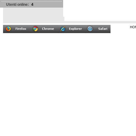
Utenti online:
4
HO