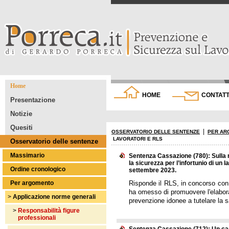
Home
HOME
CONTATT
Presentazione
Notizie
Quesiti
|
OSSERVATORIO DELLE SENTENZE
PER AR
LAVORATORI E RLS
Osservatorio delle sentenze
Massimario
Sentenza Cassazione (780): Sulla r
la sicurezza per l’infortunio di un 
Ordine cronologico
settembre 2023.
Per argomento
Risponde il RLS, in concorso con il
ha omesso di promuovere l'elaboraz
>
Applicazione norme generali
prevenzione idonee a tutelare la sal
>
Responsabilità figure
professionali