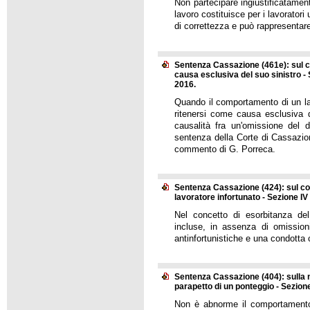
Non partecipare ingiustificatamen
lavoro costituisce per i lavoratori 
di correttezza e può rappresentar
Sentenza Cassazione (461e): sul 
causa esclusiva del suo sinistro - 
2016.
Quando il comportamento di un lav
ritenersi come causa esclusiva d
causalità fra un'omissione del d
sentenza della Corte di Cassazion
commento di G. Porreca.
Sentenza Cassazione (424): sul co
lavoratore infortunato - Sezione IV
Nel concetto di esorbitanza de
incluse, in assenza di omission
antinfortunistiche e una condotta c
Sentenza Cassazione (404): sulla n
parapetto di un ponteggio - Sezione
Non è abnorme il comportamento 