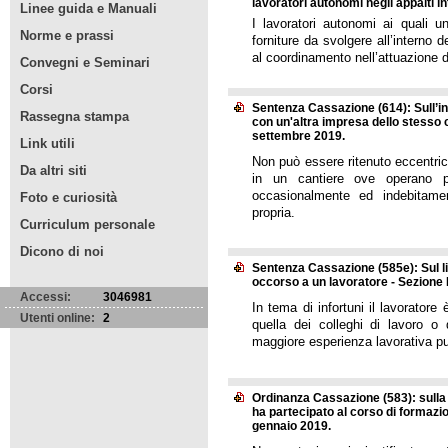
lavoratori autonomi negli appalti i
Linee guida e Manuali
I lavoratori autonomi ai quali un
Norme e prassi
forniture da svolgere all’interno
al coordinamento nell’attuazione d
Convegni e Seminari
Corsi
Sentenza Cassazione (614): Sull’i
Rassegna stampa
con un'altra impresa dello stesso c
settembre 2019.
Link utili
Non può essere ritenuto eccentric
Da altri siti
in un cantiere ove operano pi
occasionalmente ed indebitamen
Foto e curiosità
propria.
Curriculum personale
Dicono di noi
Sentenza Cassazione (585e): Sul lim
occorso a un lavoratore - Sezione
Accessi:
3046981
In tema di infortuni il lavoratore
Utenti online:
2
quella dei colleghi di lavoro o 
maggiore esperienza lavorativa pu
Ordinanza Cassazione (583): sulla 
ha partecipato al corso di formazio
gennaio 2019.