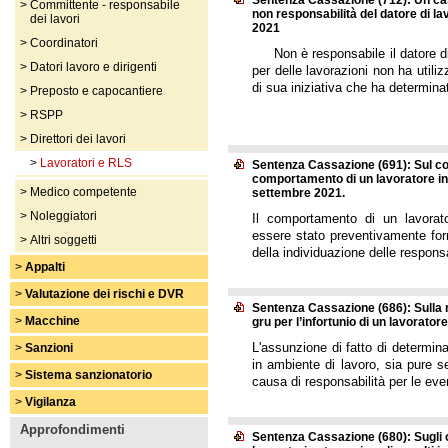
Sentenza Cassazione (712): Un caso
>
Committente - responsabile
non responsabilità del datore di l
dei lavori
2021
>
Coordinatori
Non è responsabile il datore di l
>
Datori lavoro e dirigenti
per delle lavorazioni non ha util
di sua iniziativa che ha determinato
>
Preposto e capocantiere
>
RSPP
>
Direttori dei lavori
>
Lavoratori e RLS
Sentenza Cassazione (691): Sul con
comportamento di un lavoratore inf
>
Medico competente
settembre 2021.
>
Noleggiatori
Il comportamento di un lavorat
essere stato preventivamente for
>
Altri soggetti
della individuazione delle responsa
>
Appalti
>
Valutazione dei rischi e DVR
Sentenza Cassazione (686): Sulla 
>
Macchine
gru per l’infortunio di un lavorator
L'assunzione di fatto di determin
>
Sanzioni
in ambiente di lavoro, sia pure s
>
Sistema sanzionatorio
causa di responsabilità per le e
>
Vigilanza
Approfondimenti
Sentenza Cassazione (680): Sugli 