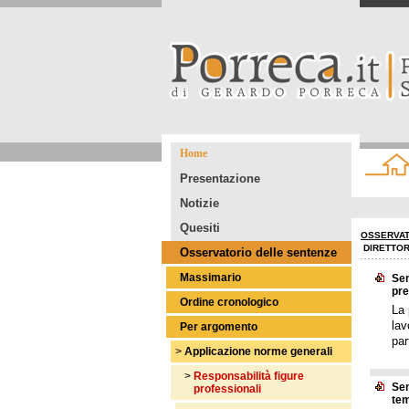
Home
Presentazione
Notizie
Quesiti
OSSERVAT
DIRETTOR
Osservatorio delle sentenze
Massimario
Sen
pre
Ordine cronologico
La 
lav
Per argomento
par
>
Applicazione norme generali
>
Responsabilità figure
Sen
professionali
tem