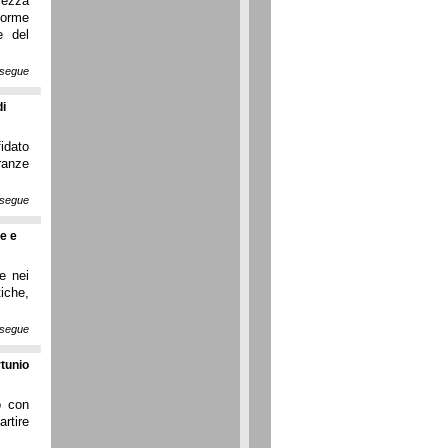
rezza
norme
e del
segue
di
fidato
tranze
segue
te e
re nei
tiche,
segue
rtunio
o con
artire