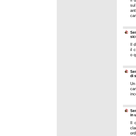
Il 
su
ant
can
Sen
sic
Il 
il 
o q
Sen
di 
Un 
can
inc
Sen
in 
Il 
cla
ord