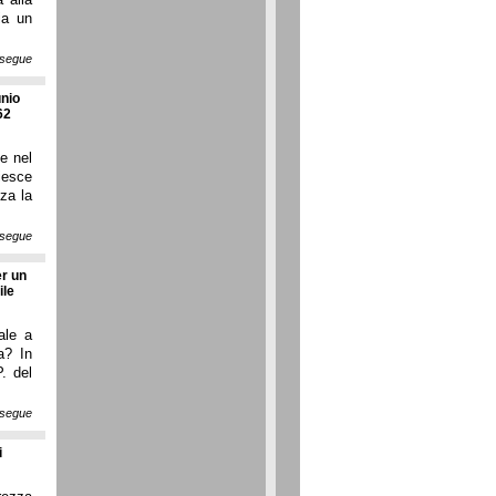
ia un
segue
unio
62
le nel
riesce
za la
segue
er un
ile
ale a
a? In
. del
segue
i