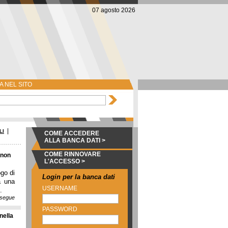
07 agosto 2026
 NEL SITO
|
LI
COME ACCEDERE
ALLA BANCA DATI >
COME RINNOVARE
 non
L'ACCESSO >
go di
Login per la banca dati
a una
USERNAME
.
segue
PASSWORD
nella