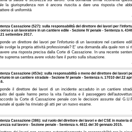
ale la giurisprudenza non è ancora riuscita a dare una risposta che abb
attere di uniformità
tenza Cassazione (527): sulla responsabilità del direttore dei lavori per l'infort
oorso a un lavoratore in un cantiere edile - Sezione IV penale - Sentenza n. 434
 21 settembre 2017.
ponde un direttore dei lavori per l'infortunio di un lavoratore nel cantiere edi
le svolge la propria attività professionale? E' una domanda alla quale non si 
avere una risposta precisa dalla Corte di Cassazione. In una recente senten
te suprema sembra avere voluto fare il punto sulla situazione.
tenza Cassazione (453e): sulla responsabilità o meno del direttore dei lavori p
ortunio in un cantiere stradale - Sezione IV penale - Sentenza n. 17010 del 22 apr
6.
ponde il direttore dei lavori di un incidente accaduto in un cantiere strad
uito del quale hanno perso la vita l'autista e il passeggero dell'autovettur
accordo la Corte di Cassazione penale con le decisioni assunte dal G.U.P
bunale al quale ha rinviato gli atti per un nuovo esame.
tenza Cassazione (386): sul ruolo del direttore dei lavori e del CSE in materia d
urezza sul lavoro - Sezione penale - Sentenza n. 4611 del 30 gennaio 2015.