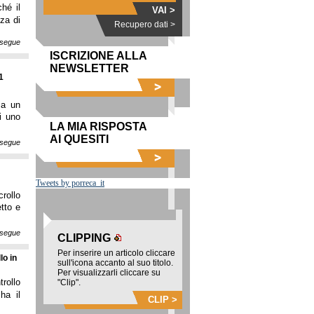
ché il
VAI >
nza di
Recupero dati >
segue
ISCRIZIONE ALLA
NEWSLETTER
1
 a un
i uno
LA MIA RISPOSTA
AI QUESITI
segue
Tweets by porreca_it
crollo
tto e
segue
CLIPPING
Per inserire un articolo cliccare
lo in
sull'icona accanto al suo titolo.
Per visualizzarli cliccare su
rollo
"Clip".
ha il
CLIP >