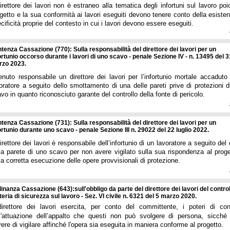
direttore dei lavori non è estraneo alla tematica degli infortuni sul lavoro poi
getto e la sua conformità ai lavori eseguiti devono tenere conto della esiste
cificità proprie del contesto in cui i lavori devono essere eseguiti.
tenza Cassazione (770): Sulla responsabilità del direttore dei lavori per un
ortunio occorso durante i lavori di uno scavo - penale Sezione IV - n. 13495 del 3
rzo 2023.
enuto responsabile un direttore dei lavori per l’infortunio mortale accaduto
oratore a seguito dello smottamento di una delle pareti prive di protezioni d
vo in quanto riconosciuto garante del controllo della fonte di pericolo.
tenza Cassazione (731): Sulla responsabilità del direttore dei lavori per un
ortunio durante uno scavo - penale Sezione III n. 29022 del 22 luglio 2022.
direttore dei lavori è responsabile dell’infortunio di un lavoratore a seguito del 
la parete di uno scavo per non avere vigilato sulla sua rispondenza al proge
la corretta esecuzione delle opere provvisionali di protezione.
inanza Cassazione (643):sull'obbligo da parte del direttore dei lavori del control
eria di sicurezza sul lavoro - Sez. VI civile n. 6321 del 5 marzo 2020.
direttore dei lavori esercita, per conto del committente, i poteri di cont
l'attuazione dell’appalto che questi non può svolgere di persona, sicché 
ere di vigilare affinché l'opera sia eseguita in maniera conforme al progetto.