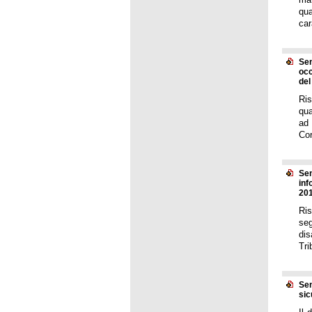
qu
car
Sen
occ
del
Ris
qua
ad 
Cor
Sen
inf
201
Ris
seg
dis
Tri
Sen
sic