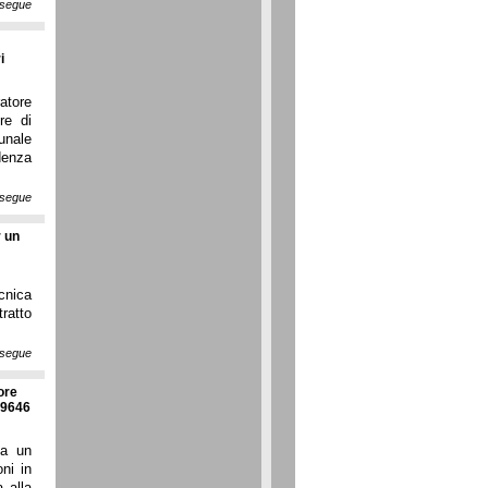
segue
i
ratore
re di
unale
denza
segue
r un
ecnica
tratto
segue
ore
 19646
 a un
oni in
 alla