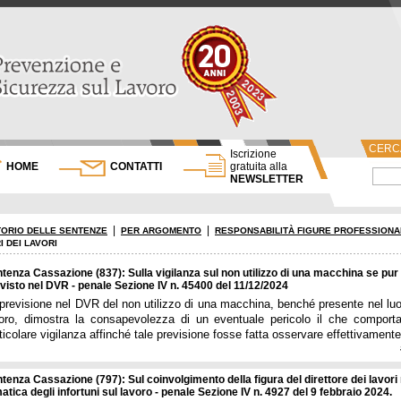
CERCA
Iscrizione
HOME
CONTATTI
gratuita alla
NEWSLETTER
|
|
ORIO DELLE SENTENZE
PER ARGOMENTO
RESPONSABILITÀ FIGURE PROFESSIONA
I DEI LAVORI
tenza Cassazione (837): Sulla vigilanza sul non utilizzo di una macchina se pur
visto nel DVR - penale Sezione IV n. 45400 del 11/12/2024
previsione nel DVR del non utilizzo di una macchina, benché presente nel luo
oro, dimostra la consapevolezza di un eventuale pericolo il che comport
ticolare vigilanza affinché tale previsione fosse fatta osservare effettivamente
tenza Cassazione (797): Sul coinvolgimento della figura del direttore dei lavori 
atica degli infortuni sul lavoro - penale Sezione IV n. 4927 del 9 febbraio 2024.