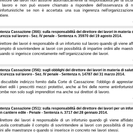
direttore dei lavori non assume automaticamente la responsabilità per la sicu
l lavoro e non può essere chiamato a rispondere dell'osservanza di 
infortunistiche se non è accertata una sua ingerenza nell'organizzazion
tiere.
tenza Cassazione (366): sulla responsabilità del direttore dei lavori in materia 
urezza sul lavoro - Sez. IV penale - Sentenza n. 35970 del 19 agosto 2014.
direttore dei lavori è responsabile di un infortunio sul lavoro quando gli viene af
compito di sovrintendere ai lavori con possibilità di impartire ordini alle maes
uando si ingerisce concretamente nell’organizzazione dei lavori.
tenza Cassazione (356): sugli obblighi del direttore dei lavori in materia di salu
sicurezza sul lavoro - Sez. IV penale - Sentenza n. 14787 del 31 marzo 2014.
discutibile indirizzo fornito dalla Corte di Cassazione: l'obbligo di appresta
tieri edili i prescritti mezzi protettivi, anche ai fini delle norme antinfortunis
ombe non solo sugli imprenditori ma anche sui direttori di lavoro.
tenza Cassazione (351): sulla responsabilità del direttore dei lavori per un info
un cantiere edile - Penale - Sentenza n. 3717 del 28 gennaio 2014.
direttore dei lavori è responsabile di un infortunio quando gli viene affidat
usola contrattuale il compito di sovrintendere ai lavori con possibilità di imp
ini alle maestranze o quando si inserisce in concreto nei lavori stessi.