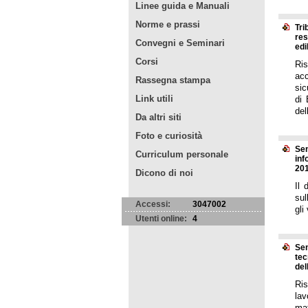
Linee guida e Manuali
Norme e prassi
Tri
res
Convegni e Seminari
edil
Corsi
Ris
ac
Rassegna stampa
sic
Link utili
di 
del
Da altri siti
Foto e curiosità
Sen
Curriculum personale
inf
201
Dicono di noi
Il 
sul
Accessi:
3047002
gli
Utenti online:
4
Sen
tec
del
Ris
lav
mat