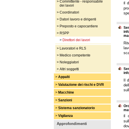
>
Committente - responsabile
l 
I
dei lavori
pro
>
Coordinatori
spe
>
Datori lavoro e dirigenti
>
Preposto e capocantiere
Sen
inf
>
RSPP
ma
>
Direttori dei lavori
Rit
lav
>
Lavoratori e RLS
sca
>
Medico competente
>
Noleggiatori
Sen
>
Altri soggetti
inf
>
Appalti
Il 
>
Valutazione dei rischi e DVR
del
sul
>
Macchine
>
Sanzioni
Ord
>
Sistema sanzionatorio
mat
>
Vigilanza
l 
I
sul
Approfondimenti
dov