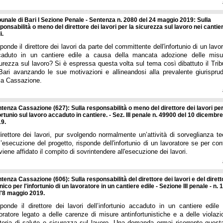
bunale di Bari I Sezione Penale - Sentenza n. 2080 del 24 maggio 2019: Sulla
ponsabilità o meno del direttore dei lavori per la sicurezza sul lavoro nei cantier
i.
ponde il direttore dei lavori da parte del committente dell'infortunio di un lavo
caduto in un cantiere edile a causa della mancata adozione delle misu
urezza sul lavoro? Si è espressa questa volta sul tema così dibattuto il Trib
Bari avanzando le sue motivazioni e allineandosi alla prevalente giurispru
la Cassazione.
tenza Cassazione (627): Sulla responsabilità o meno del direttore dei lavori pe
ortunio sul lavoro accaduto in cantiere. - Sez. III penale n. 49900 del 10 dicembre
9.
direttore dei lavori, pur svolgendo normalmente un’attività di sorveglianza t
l’esecuzione del progetto, risponde dell'infortunio di un lavoratore se per con
 viene affidato il compito di sovrintendere all'esecuzione dei lavori.
tenza Cassazione (606): Sulla responsabilità del direttore dei lavori e del dirett
nico per l'infortunio di un lavoratore in un cantiere edile - Sezione III penale - n.
l'8 maggio 2019.
ponde il direttore dei lavori dell’infortunio accaduto in un cantiere edile
oratore legato a delle carenze di misure antinfortunistiche e a delle violazi
eria di salute e sicurezza sul lavoro. Una domanda ormai ricorrente questa