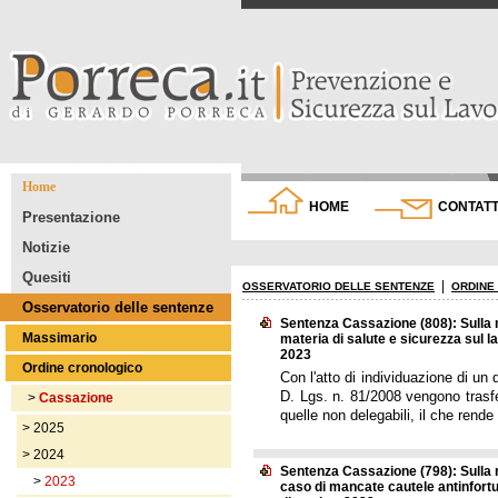
Home
HOME
CONTATT
Presentazione
Notizie
Quesiti
|
OSSERVATORIO DELLE SENTENZE
ORDINE
Osservatorio delle sentenze
Sentenza Cassazione (808): Sulla n
Massimario
materia di salute e sicurezza sul l
2023
Ordine cronologico
Con l'atto di individuazione di un 
D. Lgs. n. 81/2008 vengono trasfer
>
Cassazione
quelle non delegabili, il che rende 
>
2025
>
2024
Sentenza Cassazione (798): Sulla r
>
2023
caso di mancate cautele antinfortu