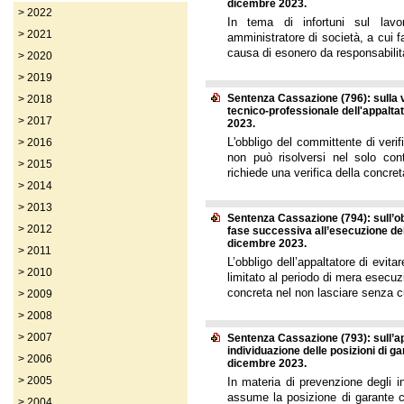
dicembre 2023.
>
2022
In tema di infortuni sul lavor
>
2021
amministratore di società, a cui f
causa di esonero da responsabilit
>
2020
>
2019
Sentenza Cassazione (796): sulla v
>
2018
tecnico-professionale dell'appalta
>
2017
2023.
L'obbligo del committente di verifi
>
2016
non può risolversi nel solo cont
>
2015
richiede una verifica della concret
>
2014
>
2013
Sentenza Cassazione (794): sull’ob
>
2012
fase successiva all’esecuzione del
dicembre 2023.
>
2011
L’obbligo dell’appaltatore di evita
>
2010
limitato al periodo di mera esecu
concreta nel non lasciare senza cu
>
2009
>
2008
>
2007
Sentenza Cassazione (793): sull’appl
individuazione delle posizioni di ga
>
2006
dicembre 2023.
>
2005
In materia di prevenzione degli inf
assume la posizione di garante col
>
2004