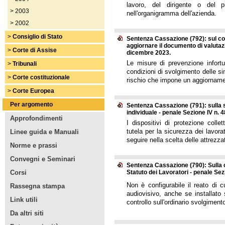
lavoro, del dirigente o del p
>
2003
nell'organigramma dell'azienda.
>
2002
>
Consiglio di Stato
Sentenza Cassazione (792): sul con
aggiornare il documento di valutazi
>
Corte di Assise
dicembre 2023.
Le misure di prevenzione infort
>
Tribunali
condizioni di svolgimento delle s
>
Corte costituzionale
rischio che impone un aggiornamen
>
Corte Europea
Per argomento
Sentenza Cassazione (791): sulla sc
individuale - penale Sezione IV n.
Approfondimenti
I dispositivi di protezione coll
tutela per la sicurezza dei lavorat
Linee guida e Manuali
seguire nella scelta delle attrezzat
Norme e prassi
Convegni e Seminari
Sentenza Cassazione (790): Sulla co
Corsi
Statuto dei Lavoratori - penale Sez
Non è configurabile il reato di c
Rassegna stampa
audiovisivo, anche se installato 
Link utili
controllo sull'ordinario svolgimento
Da altri siti