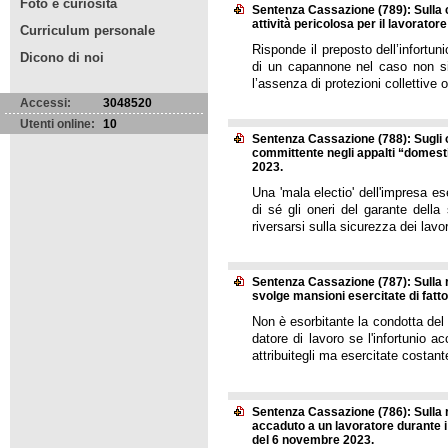
Foto e curiosità
Sentenza Cassazione (789): Sulla
attività pericolosa per il lavorato
Curriculum personale
Risponde il preposto dell’infortun
Dicono di noi
di un capannone nel caso non sia
l’assenza di protezioni collettive o
Accessi:
3048520
Utenti online:
10
Sentenza Cassazione (788): Sugli o
committente negli appalti “domesti
2023.
Una 'mala electio' dell'impresa e
di sé gli oneri del garante dell
riversarsi sulla sicurezza dei lav
Sentenza Cassazione (787): Sulla re
svolge mansioni esercitate di fatt
Non è esorbitante la condotta del l
datore di lavoro se l'infortunio a
attribuitegli ma esercitate costa
Sentenza Cassazione (786): Sulla r
accaduto a un lavoratore durante i
del 6 novembre 2023.