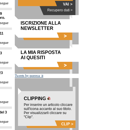
segue
VAI >
Recupero dati >
29
oro.
ISCRIZIONE ALLA
segue
NEWSLETTER
'11
segue
LA MIA RISPOSTA
23
AI QUESITI
segue
23
Tweets by porreca_it
segue
CLIPPING
segue
Per inserire un articolo cliccare
sull'icona accanto al suo titolo.
del 3
Per visualizzarli cliccare su
"Clip".
segue
CLIP >