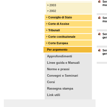
Sen
mar
>
2003
>
2002
>
Consiglio di Stato
Sen
mar
>
Corte di Assise
>
Tribunali
Sen
>
Corte costituzionale
gen
>
Corte Europea
Per argomento
Sen
gen
Approfondimenti
Linee guida e Manuali
Norme e prassi
Convegni e Seminari
Corsi
Rassegna stampa
Link utili
Da altri siti