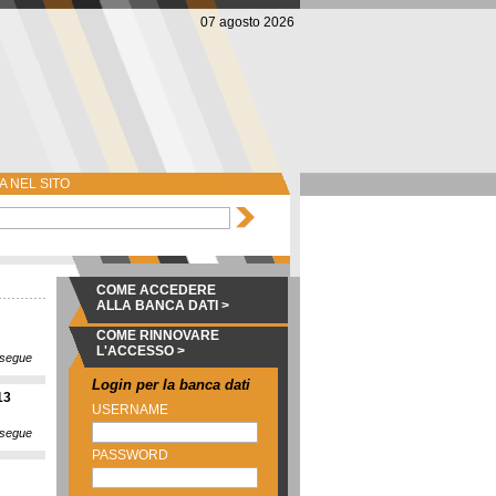
07 agosto 2026
 NEL SITO
COME ACCEDERE
ALLA BANCA DATI >
COME RINNOVARE
L'ACCESSO >
segue
Login per la banca dati
13
USERNAME
segue
PASSWORD