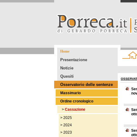
Home
Presentazione
Notizie
Quesiti
OSSERVAT
Osservatorio delle sentenze
Sen
Massimario
nov
Ordine cronologico
>
Cassazione
Sen
ott
>
2025
>
2024
Sen
>
2023
ott